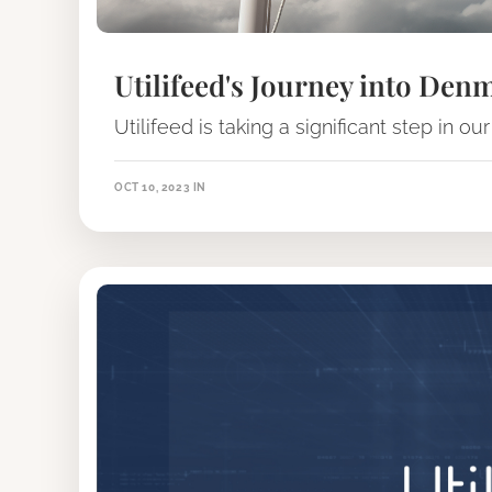
Utilifeed's Journey into Den
Utilifeed is taking a significant step in o
OCT 10, 2023
IN