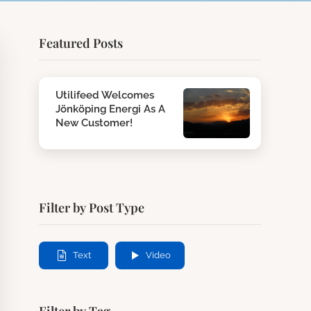
Featured Posts
Utilifeed Welcomes
Jönköping Energi As A
New Customer!
Filter by Post Type
Text
Video