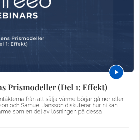
Prismodeller (Del 1: Effekt)
ntäkterna från att sälja värme börjar gå ner eller
osson och Samuel Jansson diskuterar hur ni kan
rvärme som en del av lösningen på dessa