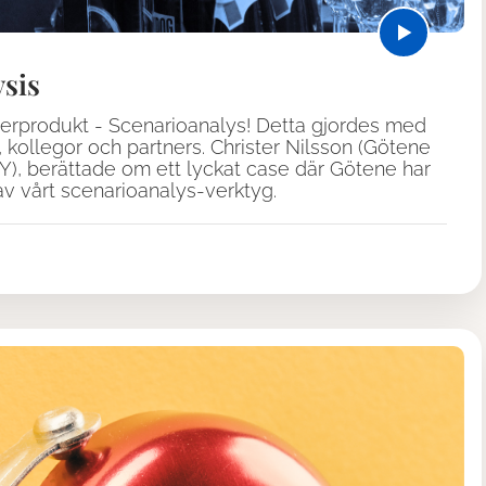
ysis
superprodukt - Scenarioanalys! Detta gjordes med
 kollegor och partners. Christer Nilsson (Götene
TY), berättade om ett lyckat case där Götene har
av vårt scenarioanalys-verktyg.