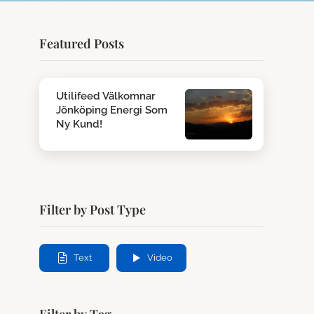
Featured Posts
Utilifeed Välkomnar
Jönköping Energi Som
Ny Kund!
Filter by Post Type
Text
Video