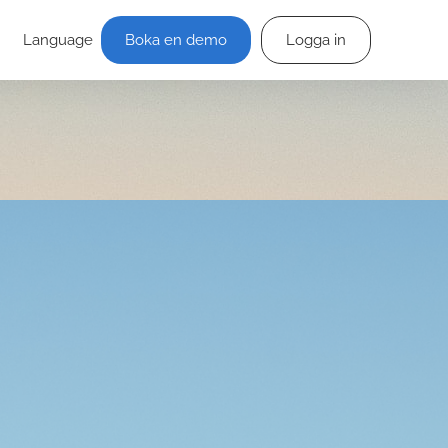
Language
Boka en demo
Logga in