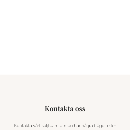
Centraliserad och distribuerad
flexibilitet
Optimera med hjälp av ackumulatortankar och
flexibilitetsstrategier på kundsidan.
Kontakta oss
Kontakta vårt säljteam om du har några frågor eller