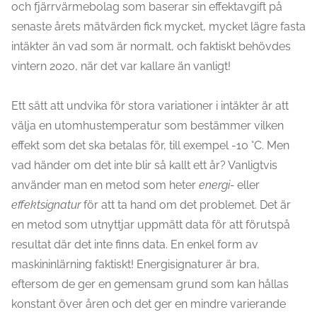
och fjärrvärmebolag som baserar sin effektavgift på
senaste årets mätvärden fick mycket, mycket lägre fasta
intäkter än vad som är normalt, och faktiskt behövdes
vintern 2020, när det var kallare än vanligt!
Ett sätt att undvika för stora variationer i intäkter är att
välja en utomhustemperatur som bestämmer vilken
effekt som det ska betalas för, till exempel -10 °C. Men
vad händer om det inte blir så kallt ett år? Vanligtvis
använder man en metod som heter
energi-
eller
effektsignatur
för att ta hand om det problemet. Det är
en metod som utnyttjar uppmätt data för att förutspå
resultat där det inte finns data. En enkel form av
maskininlärning faktiskt! Energisignaturer är bra,
eftersom de ger en gemensam grund som kan hållas
konstant över åren och det ger en mindre varierande