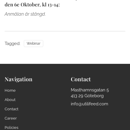
den 6e Oktober, kl 13-14:
Anmälan är stängd.
Tagged:
Webinar
Navigation
Contact
Masthamnsgatan 5
Home
413 29 Göteborg
About
info@utilifeed.com
Contact
Career
Policies