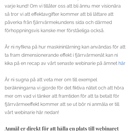
varje kund! Om vi tillåter oss att bli ännu mer visionära
så tror vi att effektavgifter kommer att bli lättare att
påverka från fjärrvärmekundens sida och därmed
förhoppningsvis kanske mer förståeliga också.
Är ni nyfikna på hur maskininlärning kan användas för att
ta fram dimensionerande effekt i fjärrvärmenät kan ni
kika på en recap av vårt senaste webinarie på ämnet
här
Är ni sugna på att veta mer om till exempel
beräkningarna vi gjorde för det fiktiva nätet och att höra
mer om vad vi tänker att framtiden för att ta betalt för
fjärrvärmeeffekt kommer att se ut bör ni anmäla er till
vårt webinarie här nedan!
Anmäl er direkt för att hålla en plats till webinaret