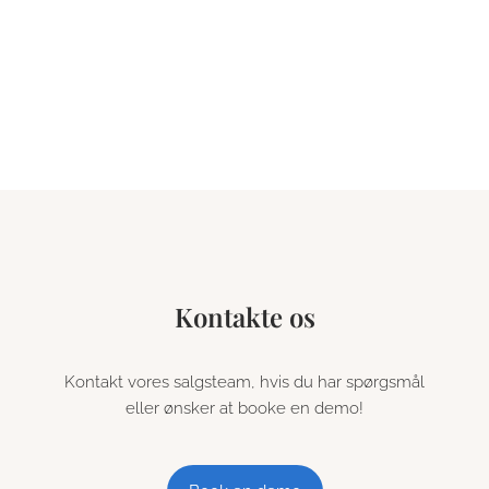
mest moderne teknologi til webapplikationer og
med brugerflows, som du vil genkende fra
brugervenlige forbrugerapplikationer.
Kontakte os
Kontakt vores salgsteam, hvis du har spørgsmål
eller ønsker at booke en demo!