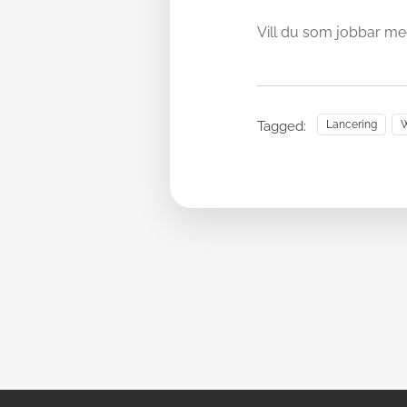
Vill du som jobbar me
Tagged:
Lancering
W