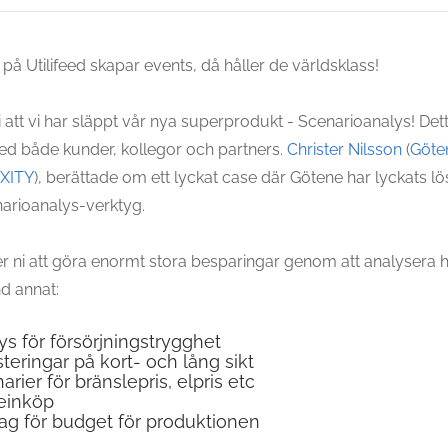
i på Utilifeed skapar events, då håller de världsklass!
i att vi har släppt vår nya superprodukt - Scenarioanalys! De
ed både kunder, kollegor och partners.
Christer Nilsson
(
Göte
XITY
), berättade om ett lyckat case där Götene har lyckats l
narioanalys-verktyg.
ni att göra enormt stora besparingar genom att analysera h
d annat:
ys för försörjningstrygghet
teringar på kort- och lång sikt
rier för bränslepris, elpris etc
leinköp
ag för budget för produktionen