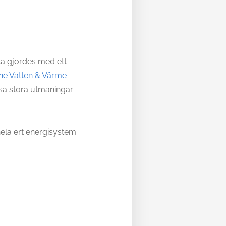
tta gjordes med ett
ne Vatten & Värme
ösa stora utmaningar
ela ert energisystem