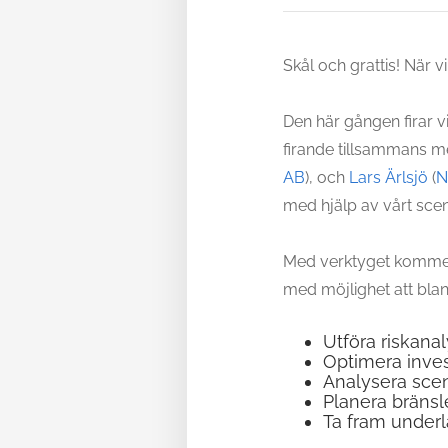
Skål och grattis! När v
Den här gången firar v
firande tillsammans m
AB
), och
Lars Ärlsjö
(
N
med hjälp av vårt sce
Med verktyget kommer 
med möjlighet att blan
Utföra riskanal
Optimera inves
Analysera scena
Planera bräns
Ta fram underl