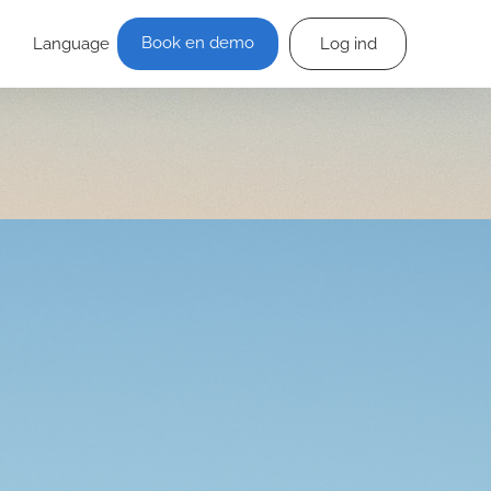
Book en demo
Language
Log ind