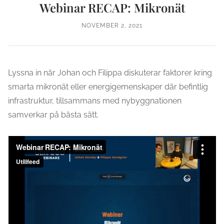
Webinar RECAP: Mikronät
NOVEMBER 2, 2021
Lyssna in när Johan och Filippa diskuterar faktorer kring
smarta mikronät eller energigemenskaper där befintlig
infrastruktur, tillsammans med nybyggnationen
samverkar på bästa sätt.